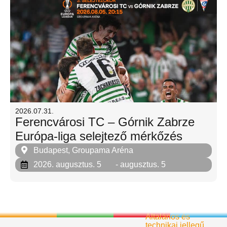
2026.07.31.
Ferencvárosi TC – Górnik Zabrze
Európa-liga selejtező mérkőzés
Budapest, Groupama Aréna
2026. augusztus. 5
- augusztus. 5
Általános és
technikai jellegű