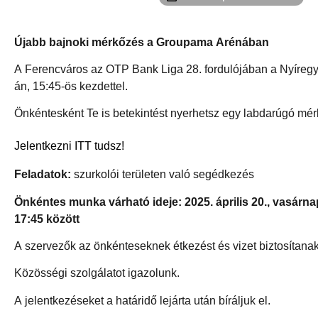
Újabb bajnoki mérkőzés a Groupama Arénában
A Ferencváros az OTP Bank Liga 28. fordulójában a Nyíregy
án, 15:45-ös kezdettel.
Önkéntesként Te is betekintést nyerhetsz egy labdarúgó mér
Jelentkezni ITT tudsz!
Feladatok:
szurkolói területen való segédkezés
Önkéntes munka várható ideje: 2025. április 20., vasárna
17:45 között
A szervezők az önkénteseknek étkezést és vizet biztosítana
Közösségi szolgálatot igazolunk.
A jelentkezéseket a határidő lejárta után bíráljuk el.