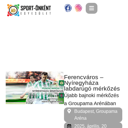
Ferencváros –
Nyíregyháza
labdarúgó mérkőzés
Újabb bajnoki mérkőzés
a Groupama Arénában
Budapest, Groupama
Aréna
2025. április. 20