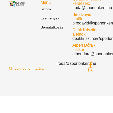
Menü
kérdések:
iroda@sportonkent.hu
Sztorik
Biró Dávid -
Események
elnök
birodavid@sportonken
Bemutatkozás
Deák Krisztina -
alelnök
deakkrisztina@sporto
Albert Dóra -
főtitkár
albertdora@sportonke
iroda@sportonkent.hu
Minden jog fenntartva