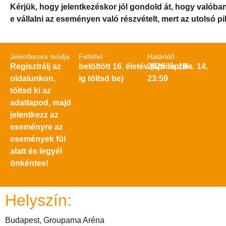
Kérjük, hogy jelentkezéskor jól gondold át, hogy valóba
e vállalni az eseményen való részvételt, mert az utolsó 
Jelentkezés módja
Feltétel
Határidő
Regisztrálj az
betöltött 16. életév (április 19-
2025. április. 14.
oldalunkon,
ig töltsd be)
23:59
töltsd ki az
adatlapod, majd
jelentkezz az
eseményre az
események fül
alatt és legyél
önkéntes!
Helyszín:
Budapest, Groupama Aréna