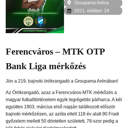
Groupama Aréna
2021. október. 24
Ferencváros – MTK OTP
Bank Liga mérkőzés
Jön a 219. bajnoki örökrangadó a Groupama Arénában!
Az Örökrangadó, azaz a Ferencváros-MTK mérkőzés a
magyar futballtörténelem egyik legrégebbi párharca. A két
együttes 1903. március első napján találkozott először
bajnoki mérkőzésen, az azóta eltelt 118 év alatt 90 Fradi
győzelem mellett 50 döntetlen született, 78-szor pedig a