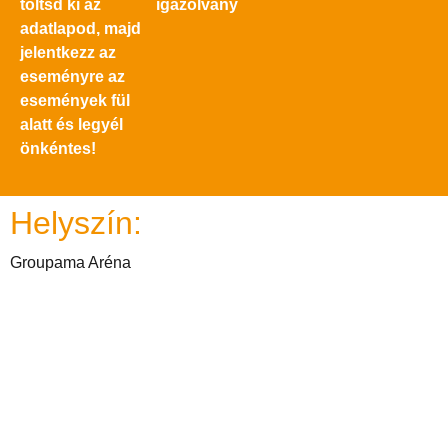
töltsd ki az
igazolvány
adatlapod, majd
jelentkezz az
eseményre az
események fül
alatt és legyél
önkéntes!
Helyszín:
Groupama Aréna