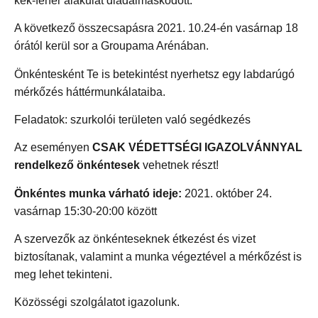
kék-fehér alakulat diadalmaskodott.
A következő összecsapásra 2021. 10.24-én vasárnap 18
órától kerül sor a Groupama Arénában.
Önkéntesként Te is betekintést nyerhetsz egy labdarúgó
mérkőzés háttérmunkálataiba.
Feladatok: szurkolói területen való segédkezés
Az eseményen
CSAK VÉDETTSÉGI IGAZOLVÁNNYAL
rendelkező önkéntesek
vehetnek részt!
Önkéntes munka várható ideje:
2021.
október 24.
vasárnap 15:30-20:00 között
A szervezők az önkénteseknek étkezést és vizet
biztosítanak, valamint a munka végeztével a mérkőzést is
meg lehet tekinteni.
Közösségi szolgálatot igazolunk.