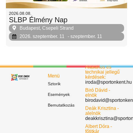
2026.08.08.
SLBP Élmény Nap
Budapest, Csepeli Strand
2026. szeptember. 11
- szeptember. 11
Általános és
technikai jellegű
Menü
kérdések:
iroda@sportonkent.hu
Sztorik
Biró Dávid -
Események
elnök
birodavid@sportonken
Bemutatkozás
Deák Krisztina -
alelnök
deakkrisztina@sporto
Albert Dóra -
főtitkár