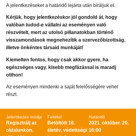
A jelentkezéseket a határidő lejárta után bíráljuk el.
Kérjük, hogy jelentkezéskor jól gondold át, hogy
valóban tudod-e vállalni az eseményen való
részvételt, mert az utolsó pillanatokban történő
visszamondások megnehezítik a szervezőbizottság,
illetve önkéntes társaid munkáját!
Kiemelten fontos, hogy csak akkor gyere, ha
egészséges vagy, kisebb megfázással is maradj
otthon!
Az eseményen mindenki a saját felelősségére vehet
részt.
Jelentkezés módja
Feltétel
Határidő
Regisztrálj az
Betöltött 16.
2021. október. 20.
oldalunkon,
életév, védettségi
16:00