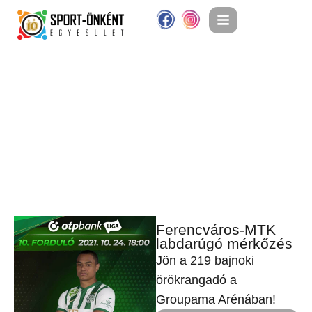
Ferencváros-MTK
labdarúgó mérkőzés
Jön a 219 bajnoki
örökrangadó a
Groupama Arénában!