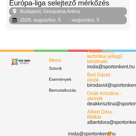
Európa-liga selejtező mérkőzés
Budapest, Groupama Aréna
2026. augusztus. 5
- augusztus. 5
Általános és
technikai jellegű
Menü
kérdések:
iroda@sportonkent.hu
Sztorik
Biró Dávid -
Események
elnök
birodavid@sportonken
Bemutatkozás
Deák Krisztina -
alelnök
deakkrisztina@sporto
Albert Dóra -
főtitkár
albertdora@sportonke
iroda@sportonkent.hu