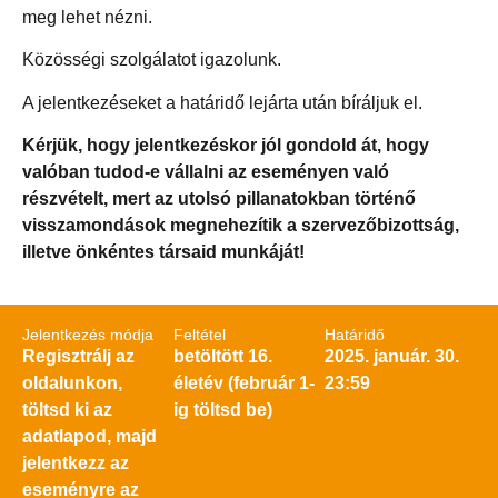
meg lehet nézni.
Közösségi szolgálatot igazolunk.
A jelentkezéseket a határidő lejárta után bíráljuk el.
Kérjük, hogy jelentkezéskor jól gondold át, hogy
valóban tudod-e vállalni az eseményen való
részvételt, mert az utolsó pillanatokban történő
visszamondások megnehezítik a szervezőbizottság,
illetve önkéntes társaid munkáját!
Jelentkezés módja
Feltétel
Határidő
Regisztrálj az
betöltött 16.
2025. január. 30.
oldalunkon,
életév (február 1-
23:59
töltsd ki az
ig töltsd be)
adatlapod, majd
jelentkezz az
eseményre az