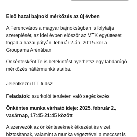
Első hazai bajnoki mérkőzés az új évben
A Ferencváros a magyar bajnokságban is folytatja
szereplését, az idei évben először az MTK együttesét
fogadja hazai pályán, február 2-án, 20:15-kor a
Groupama Arénában.
Önkéntesként Te is betekintést nyerhetsz egy labdarúgó
mérkőzés háttérmunkálataiba.
Jelentkezni ITT tudsz!
Feladatok:
szurkolói területen való segédkezés
Önkéntes munka várható ideje: 2025. február 2.,
vasárnap, 17:45-21:45 között
A szervezők az önkénteseknek étkezést és vizet
biztosítanak, valamint a munka végeztével a meccset is