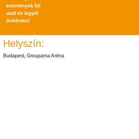
események fül
alatt és legyél
önkéntes!
Helyszín:
Budapest, Groupama Aréna