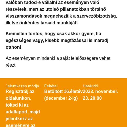
valóban tudod-e vállalni az eseményen való
részvételt, mert az utolsó pillanatokban történő
visszamondások megnehezítik a szervezőbizottság,
illetve önkéntes társaid munkáját!
Kiemelten fontos, hogy csak akkor gyere, ha
egészséges vagy, kisebb megfázással is maradj
otthon!
Az eseményen mindenki a saját felelősségére vehet
részt.
Jelentkezés módja
Feltétel
Határidő
Regisztrálj az
Betöltött 16.életév
2023. november.
oldalunkon,
(december 2-ig)
23. 20:00
töltsd ki az
adatlapod, majd
jelentkezz az
eseményre az