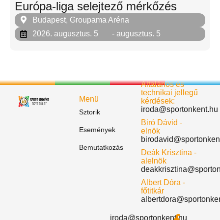
Európa-liga selejtező mérkőzés
Budapest, Groupama Aréna
2026. augusztus. 5
- augusztus. 5
Általános és
technikai jellegű
Menü
kérdések:
iroda@sportonkent.hu
Sztorik
Biró Dávid -
Események
elnök
birodavid@sportonken
Bemutatkozás
Deák Krisztina -
alelnök
deakkrisztina@sporto
Albert Dóra -
főtitkár
albertdora@sportonke
iroda@sportonkent.hu