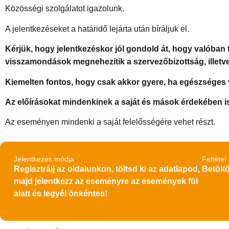
Közösségi szolgálatot igazolunk.
A jelentkezéseket a határidő lejárta után bíráljuk el.
Kérjük, hogy jelentkezéskor jól gondold át, hogy valóban 
visszamondások megnehezítik a szervezőbizottság, illetv
Kiemelten fontos, hogy csak akkor gyere, ha egészséges 
Az előírásokat mindenkinek a saját és mások érdekében is b
Az eseményen mindenki a saját felelősségére vehet részt.
Jelentkezés módja
Feltétel
Regisztrálj az oldalunkon, töltsd ki az adatlapod,
Betöltö
majd jelentkezz az eseményre az események fül
alatt és legyél önkéntes!