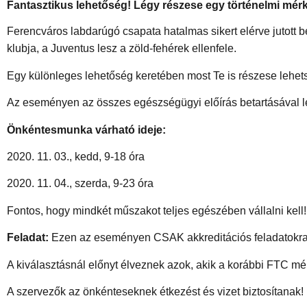
Fantasztikus lehetőség! Légy részese egy történelmi mér
Ferencváros labdarúgó csapata hatalmas sikert elérve jutott b
klubja, a Juventus lesz a zöld-fehérek ellenfele.
Egy különleges lehetőség keretében most Te is részese lehet
Az eseményen az összes egészségügyi előírás betartásával le
Önkéntesmunka várható ideje:
2020. 11. 03., kedd, 9-18 óra
2020. 11. 04., szerda, 9-23 óra
Fontos, hogy mindkét műszakot teljes egészében vállalni kell!
Feladat:
Ezen az eseményen CSAK akkreditációs feladatokra
A kiválasztásnál előnyt élveznek azok, akik a korábbi FTC mé
A szervezők az önkénteseknek étkezést és vizet biztosítanak!