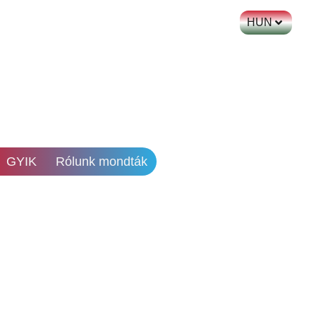
HUN
GYIK
Rólunk mondták