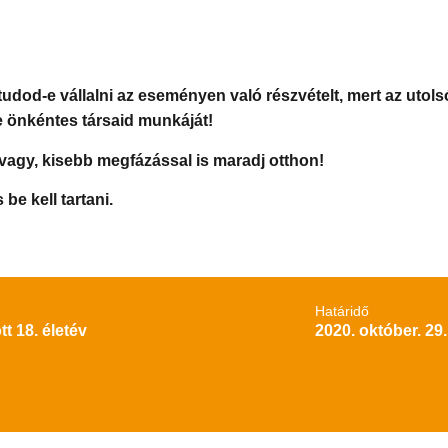
tudod-e vállalni az eseményen való részvételt, mert az utols
e önkéntes társaid munkáját!
vagy, kisebb megfázással is maradj otthon!
e kell tartani.
Határidő
tt 18. életév
2020. október. 29.