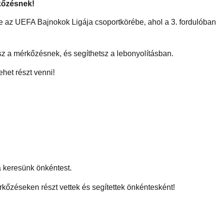
kőzésnek!
e az UEFA Bajnokok Ligája csoportkörébe, ahol a 3. fordulóban a
sz a mérkőzésnek, és segíthetsz a lebonyolításban.
het részt venni!
 keresünk önkéntest.
rkőzéseken részt vettek és segítettek önkéntesként!