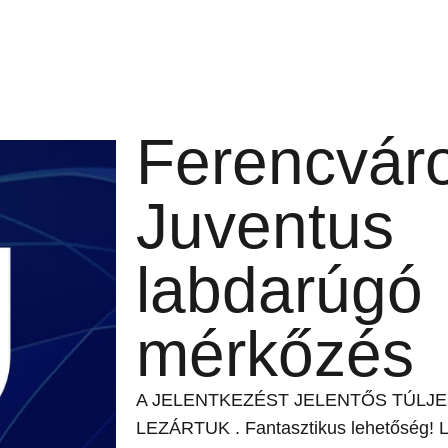
Ferencvár
Juventus
labdarúgó
mérkőzés
A JELENTKEZÉST JELENTŐS TÚLJ
LEZÁRTUK . Fantasztikus lehetőség! L