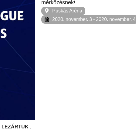
mérkőzésnek!
Puskás Aréna
2020. november. 3
- 2020. november. 4
 LEZÁRTUK .