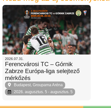
2026.07.31.
Ferencvárosi TC – Górnik
Zabrze Európa-liga selejtező
mérkőzés
Budapest, Groupama Aréna
2026. augusztus. 5
- augusztus. 5