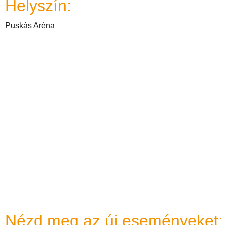
Helyszín:
Puskás Aréna
Nézd meg az új eseményeket: