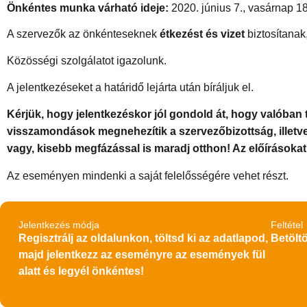
Önkéntes munka várható ideje:
2020.
június 7., vasárnap 1
A szervezők az önkénteseknek
étkezést és vizet
biztosítanak
Közösségi szolgálatot igazolunk.
A jelentkezéseket a határidő lejárta után bíráljuk el.
Kérjük, hogy jelentkezéskor jól gondold át, hogy valóban 
visszamondások megnehezítik a szervezőbizottság, illetv
vagy, kisebb megfázással is maradj otthon! Az előírásokat
Az eseményen mindenki a saját felelősségére vehet részt.
Jelentkezés módja
Feltétel
Regisztrálj az oldalunkon, töltsd ki az adatlapod,
Betöltö
majd jelentkezz az eseményre az események fül
alatt és legyél önkéntes!