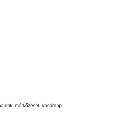
 bajnoki mérkőzését. Vasárnap