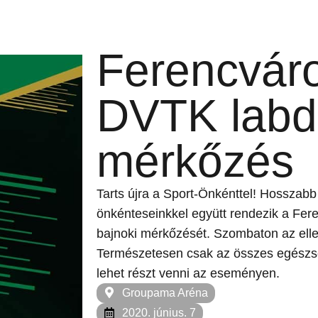
Ferencvár
DVTK labd
mérkőzés
Tarts újra a Sport-Önkénttel! Hosszabb
önkénteseinkkel együtt rendezik a Fer
bajnoki mérkőzését. Szombaton az elle
Természetesen csak az összes egészsé
lehet részt venni az eseményen.
Groupama Aréna
2020. június. 7