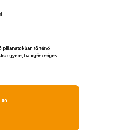
i.
ó pillanatokban történő
kkor gyere, ha egészséges
2:00