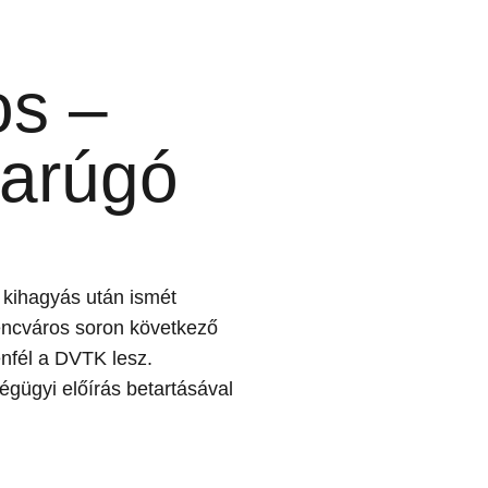
os –
arúgó
 kihagyás után ismét
encváros soron következő
nfél a DVTK lesz.
gügyi előírás betartásával