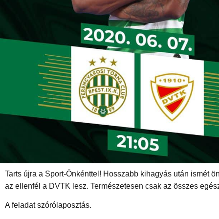
Tarts újra a Sport-Önkénttel! Hosszabb kihagyás után ismét 
az ellenfél a DVTK lesz. Természetesen csak az összes egész
A feladat szórólaposztás.