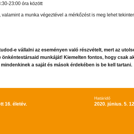
8:30-23:00 óra között
, valamint a munka végeztével a mérkőzést is meg lehet tekinten
tudod-e vállalni az eseményen való részvételt, mert az utols
e önkéntestársaid munkáját! Kiemelten fontos, hogy csak a
 mindenkinek a saját és mások érdekében is be kell tartani.
Határidő
tt 16. életév.
2020. június. 5. 1