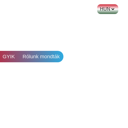
HUN
GYIK
Rólunk mondták