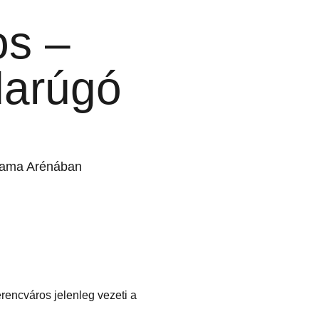
os –
arúgó
pama Arénában
encváros jelenleg vezeti a