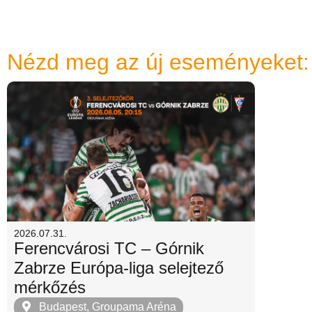
Nézd meg az új eseményeket:
2026.07.31.
Ferencvárosi TC – Górnik
Zabrze Európa-liga selejtező
mérkőzés
Budapest, Groupama Aréna