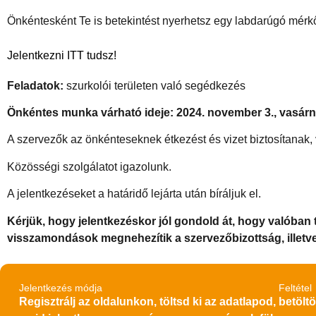
Önkéntesként Te is betekintést nyerhetsz egy labdarúgó mérk
Jelentkezni ITT tudsz!
Feladatok:
szurkolói területen való segédkezés
Önkéntes munka várható ideje: 2024. november 3., vasárn
A szervezők az önkénteseknek étkezést és vizet biztosítanak,
Közösségi szolgálatot igazolunk.
A jelentkezéseket a határidő lejárta után bíráljuk el.
Kérjük, hogy jelentkezéskor jól gondold át, hogy valóban 
visszamondások megnehezítik a szervezőbizottság, illetv
Jelentkezés módja
Feltétel
Regisztrálj az oldalunkon, töltsd ki az adatlapod,
betöltö