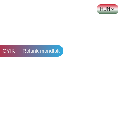
HUN
GYIK
Rólunk mondták