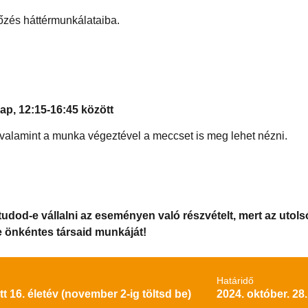
őzés háttérmunkálataiba.
ap, 12:15-16:45 között
 valamint a munka végeztével a meccset is meg lehet nézni.
tudod-e vállalni az eseményen való részvételt, mert az utols
e önkéntes társaid munkáját!
Határidő
tt 16. életév (november 2-ig töltsd be)
2024. október. 28.