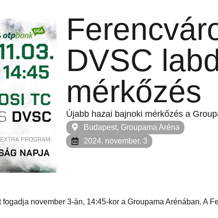
Ferencvár
DVSC labd
mérkőzés
Újabb hazai bajnoki mérkőzés a Grou
Budapest, Groupama Aréna
2024. november. 3
 fogadja november 3-án, 14:45-kor a Groupama Arénában. A Fer