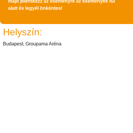
majd jelentkezz az eseményre az események fül
alatt és legyél önkéntes!
Helyszín:
Budapest, Groupama Aréna