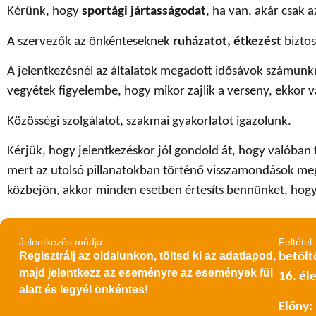
Kérünk, hogy
sportági jártasságodat
, ha van, akár csak a
A szervezők az önkénteseknek
ruházatot, étkezést
biztos
A jelentkezésnél az általatok megadott idősávok számun
vegyétek figyelembe, hogy mikor zajlik a verseny, ekkor 
Közösségi szolgálatot, szakmai gyakorlatot igazolunk.
Kérjük, hogy jelentkezéskor jól gondold át, hogy valóban 
mert az utolsó pillanatokban történő visszamondások megn
közbejön, akkor minden esetben értesíts bennünket, hog
Jelentkezés módja
Feltétel
Regisztrálj az oldalunkon, töltsd ki az adatlapod,
betöltö
majd jelentkezz az eseményre az események fül
16. él
alatt és legyél önkéntes!
Előny: