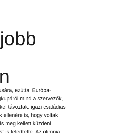
jobb
n
tusára, ezúttal Európa-
gkupáról mind a szervezők,
el távoztak, igazi családias
ellenére is, hogy voltak
s meg kellett küzdeni.
 is feledtette. Az olimpia