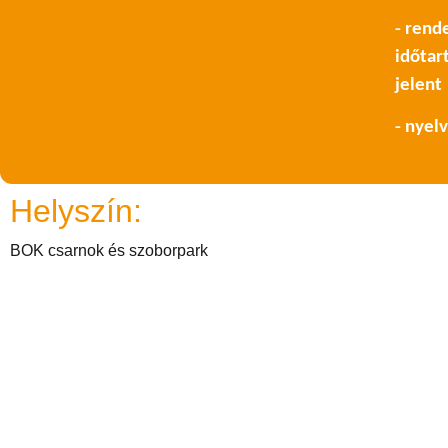
- rend
időtar
jelent
- nyel
Helyszín:
BOK csarnok és szoborpark