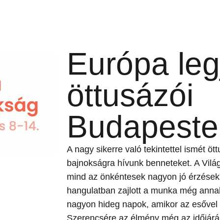
Európa leg
öttusázói
Budapeste
A nagy sikerre való tekintettel ismét öt
bajnokságra hívunk benneteket. A Vilá
mind az önkéntesek nagyon jó érzésekk
hangulatban zajlott a munka még annak 
nagyon hideg napok, amikor az esővel i
Szerencsére az élmény még az időjárást