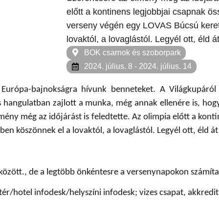
előtt a kontinens legjobbjai csapnak ö
verseny végén egy LOVAS Búcsú keret
lovaktól, a lovaglástól. Legyél ott, éld át
BOK csarnok és szoborpark
2024. július. 8
- 2024. július. 14
tal Európa-bajnokságra hívunk benneteket. A Világkupáró
as hangulatban zajlott a munka, még annak ellenére is, ho
mény még az időjárást is feledtette. Az olimpia előtt a kont
 köszönnek el a lovaktól, a lovaglástól. Legyél ott, éld át
 között., de a legtöbb önkéntesre a versenynapokon számít
ér/hotel infodesk/helyszíni infodesk; vizes csapat, akkredi