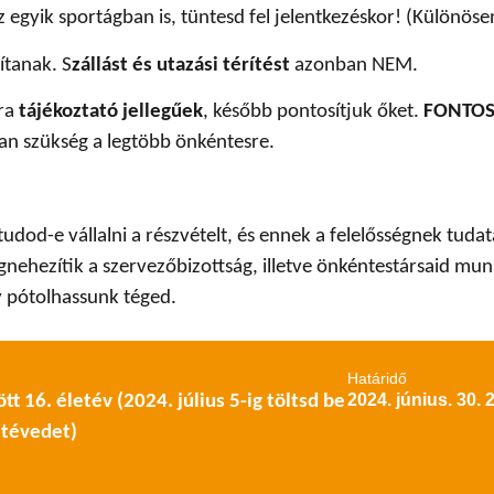
z egyik sportágban is, tüntesd fel jelentkezéskor! (Különöse
ítanak. S
zállást és utazási térítést
azonban NEM.
kra
tájékoztató jellegűek
, később pontosítjuk őket.
FONTOS
van szükség a legtöbb önkéntesre.
tudod-e vállalni a részvételt, és ennek a felelősségnek tu
ehezítik a szervezőbizottság, illetve önkéntestársaid mun
y pótolhassunk téged.
Határidő
2024. június. 30. 
tt 16. életév (2024. július 5-ig töltsd be
etévedet)