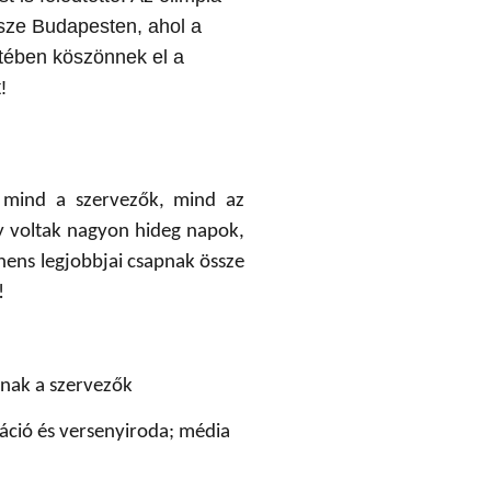
ssze Budapesten, ahol a
ében köszönnek el a
!
l mind a szervezők, mind az
gy voltak nagyon hideg napok,
inens legjobbjai csapnak össze
!
anak a szervezők
táció és versenyiroda; média