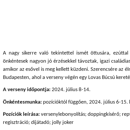
A nagy sikerre való tekintettel ismét öttusára, ezút
önkéntesek nagyon jó érzésekkel távoztak, igazi családi
amikor az esővel is meg kellett küzdeni. Szerencsére az él
Budapesten, ahol a verseny végén egy Lovas Búcsú keretében
A verseny időpontja:
2024. július 8-14.
Önkéntesmunka:
pozícióktól függően, 2024. július 6-15.
Pozíciók leírása:
versenylebonyolítás; doppingkísérő; rept
regisztráció; díjátadó; jolly joker