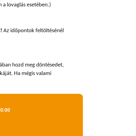
n a lovaglás esetében.)
!
Az időpontok feltöltésénél
datában hozd meg döntésedet,
káját. Ha mégis valami
20:00