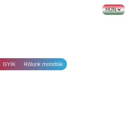
HUN
GYIK
Rólunk mondták