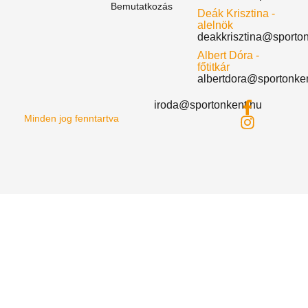
Bemutatkozás
Deák Krisztina -
alelnök
deakkrisztina@sporto
Albert Dóra -
főtitkár
albertdora@sportonke
iroda@sportonkent.hu
Minden jog fenntartva