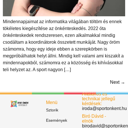
Mindennapjaimat az informatika világában töltöm és ennek
tökéletes kiegészítése az önkénteskedés. 2022 óta
önkénteskedek rendszeresen, ezen alkalmakkal mindig
csodáltam a koordinátorok összetett munkáját. Nagy öröm
számomra, hogy egy ideje ebben a szerepkörben is
megpróbálhatok helyt állni. Mindig kell valami ami kiszakít a
mindennapokból, számomra ez a közösség és kihívásokkal
teli helyzet az. A sport nagyon […]
Next
→
Általános és
technikai jellegű
Menü
kérdések:
iroda@sportonkent.hu
Sztorik
Biró Dávid -
Események
elnök
birodavid@sportonken