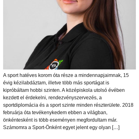
A sport hatéves korom óta része a mindennapjaimnak, 15
évig kézilabdáztam, illetve több más sportágat is
kipróbáltam hobbi szinten. A középiskola utolsó évében
kezdett el érdekelni, rendezvényszervezés, a
sportdiplomácia és a sport szinte minden részterülete. 2018
februárja óta tevékenykedem ebben a világban,
önkéntesként is több eseményen megfordultam már.
Számomra a Sport-Önként egyet jelent egy olyan […]