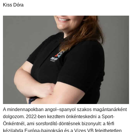
Kiss Dóra
A mindennapokban angol–spanyol szakos magántanárként
dolgozom. 2022-ben kezdtem önkénteskedni a Sport-
Önkéntnél, ami sorsfordító döntésnek bizonyult: a férfi
kézilabda Európa-bajnokság és a Vizes VB felejthetetlen