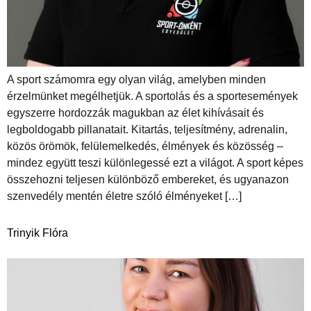
A sport számomra egy olyan világ, amelyben minden
érzelmünket megélhetjük. A sportolás és a sportesemények
egyszerre hordozzák magukban az élet kihívásait és
legboldogabb pillanatait. Kitartás, teljesítmény, adrenalin,
közös örömök, felülemelkedés, élmények és közösség –
mindez együtt teszi különlegessé ezt a világot. A sport képes
összehozni teljesen különböző embereket, és ugyanazon
szenvedély mentén életre szóló élményeket […]
Trinyik Flóra