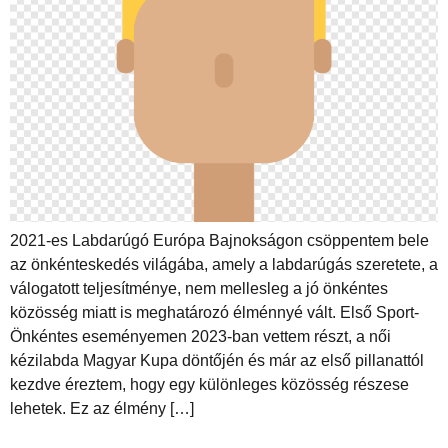
2021-es Labdarúgó Európa Bajnokságon csöppentem bele
az önkénteskedés világába, amely a labdarúgás szeretete, a
válogatott teljesítménye, nem mellesleg a jó önkéntes
közösség miatt is meghatározó élménnyé vált. Első Sport-
Önkéntes eseményemen 2023-ban vettem részt, a női
kézilabda Magyar Kupa döntőjén és már az első pillanattól
kezdve éreztem, hogy egy különleges közösség részese
lehetek. Ez az élmény […]