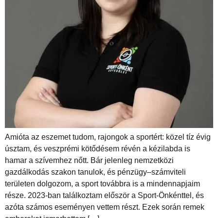
Amióta az eszemet tudom, rajongok a sportért: közel tíz évig
úsztam, és veszprémi kötődésem révén a kézilabda is
hamar a szívemhez nőtt. Bár jelenleg nemzetközi
gazdálkodás szakon tanulok, és pénzügy–számviteli
területen dolgozom, a sport továbbra is a mindennapjaim
része. 2023-ban találkoztam először a Sport-Önkénttel, és
azóta számos eseményen vettem részt. Ezek során remek