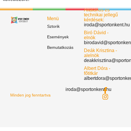
Általános és
technikai jellegű
Menü
kérdések:
iroda@sportonkent.hu
Sztorik
Biró Dávid -
Események
elnök
birodavid@sportonken
Bemutatkozás
Deák Krisztina -
alelnök
deakkrisztina@sporto
Albert Dóra -
főtitkár
albertdora@sportonke
iroda@sportonkent.hu
Minden jog fenntartva