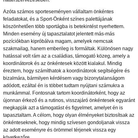
Azóta számos sporteseményen vállaltam önkéntes
feladatokat, és a Sport-Önként színes palettájának
köszönhetően több sportágba is betekintést nyerhettem.
Minden esemény új tapasztalatot jelentett más-más
pozíciókban kipróbálva magam, amelyek nemcsak
szakmailag, hanem emberileg is formáltak. Különösen nagy
hatással volt rám az a családias, támogató közeg, amely a
koordinátorok és az önkéntesek között kialakul. Mindig
éreztem, hogy számíthatok a koordinátorok segítségére és
bizalmára, bármilyen kérdésem vagy bizonytalanságom
adódott, ezáltal én is többet tudtam nyújtani számukra a
munkámmal. Fontosnak tartom koordinátorként, hogy az
újonnan érkező és a rutinos, visszajáró önkéntesek egyaránt
megkapják azt a támogatást és figyelmet, amelyet én is
tapasztaltam. A célom, hogy olyan élményeket biztosítsak az
önkénteseknek, hogy mindig szívesen gondoljanak vissza
az adott eseményre és örömmel térjenek vissza egy
következőre.