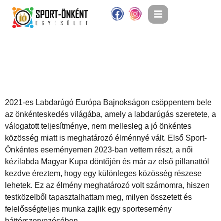
Ecker Péter
2021-es Labdarúgó Európa Bajnokságon csöppentem bele
az önkénteskedés világába, amely a labdarúgás szeretete, a
válogatott teljesítménye, nem mellesleg a jó önkéntes
közösség miatt is meghatározó élménnyé vált. Első Sport-
Önkéntes eseményemen 2023-ban vettem részt, a női
kézilabda Magyar Kupa döntőjén és már az első pillanattól
kezdve éreztem, hogy egy különleges közösség részese
lehetek. Ez az élmény meghatározó volt számomra, hiszen
testközelből tapasztalhattam meg, milyen összetett és
felelősségteljes munka zajlik egy sportesemény
háttérszervezésében.