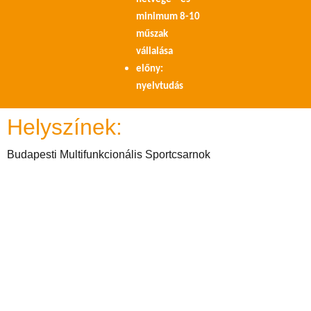
minimum 8-10
műszak
vállalása
előny:
nyelvtudás
Helyszínek:
Budapesti Multifunkcionális Sportcsarnok