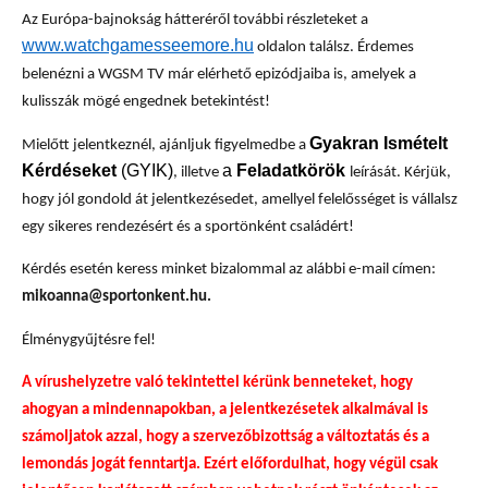
Az Európa-bajnokság hátteréről további részleteket a
www.watchgamesseemore.hu
oldalon találsz. Érdemes
belenézni a WGSM TV már elérhető epizódjaiba is, amelyek a
kulisszák mögé engednek betekintést!
Gyakran Ismételt
Mielőtt jelentkeznél, ajánljuk figyelmedbe a
Kérdéseket
(GYIK)
a
Feladatkörök
, illetve
leírását. Kérjük,
hogy jól gondold át jelentkezésedet, amellyel felelősséget is vállalsz
egy sikeres rendezésért és a sportönként családért!
Kérdés esetén keress minket bizalommal az alábbi e-mail címen:
mikoanna@sportonkent.hu.
Élménygyűjtésre fel!
A vírushelyzetre való tekintettel kérünk benneteket, hogy
ahogyan a mindennapokban, a jelentkezésetek alkalmával is
számoljatok azzal, hogy a szervezőbizottság a változtatás és a
lemondás jogát fenntartja. Ezért előfordulhat, hogy végül csak