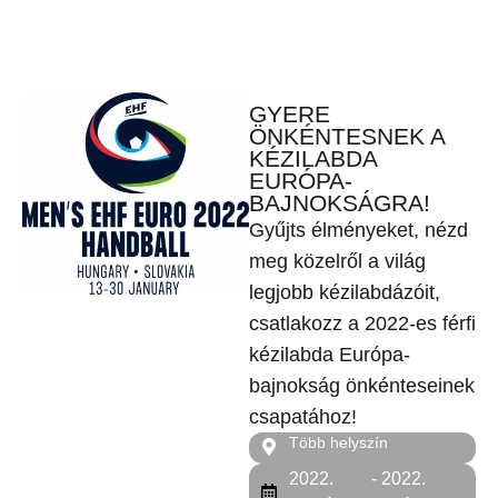
GYERE
ÖNKÉNTESNEK A
KÉZILABDA
EURÓPA-
BAJNOKSÁGRA!
Gyűjts élményeket, nézd
meg közelről a világ
legjobb kézilabdázóit,
csatlakozz a 2022-es férfi
kézilabda Európa-
bajnokság önkénteseinek
csapatához!
Több helyszín
2022.
- 2022.