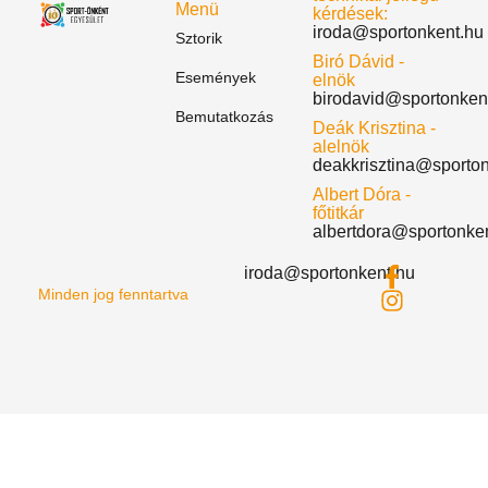
Menü
kérdések:
iroda@sportonkent.hu
Sztorik
Biró Dávid -
Események
elnök
birodavid@sportonken
Bemutatkozás
Deák Krisztina -
alelnök
deakkrisztina@sporto
Albert Dóra -
főtitkár
albertdora@sportonke
iroda@sportonkent.hu
Minden jog fenntartva