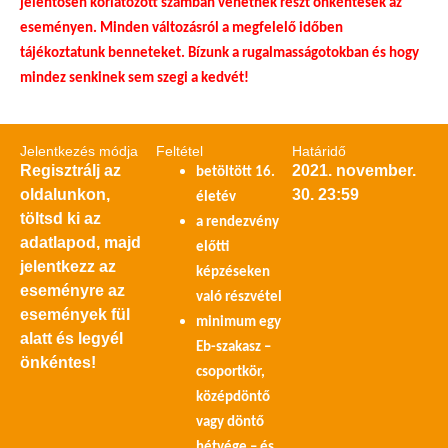
jelentősen korlátozott számban vehetnek részt önkéntesek az
eseményen. Minden változásról a megfelelő időben
tájékoztatunk benneteket. Bízunk a rugalmasságotokban és hogy
mindez senkinek sem szegi a kedvét!
Jelentkezés módja
Feltétel
Határidő
Regisztrálj az
2021. november.
betöltött 16.
oldalunkon,
30. 23:59
életév
töltsd ki az
a rendezvény
adatlapod, majd
előtti
jelentkezz az
képzéseken
eseményre az
való részvétel
események fül
minimum egy
alatt és legyél
Eb-szakasz –
önkéntes!
csoportkör,
középdöntő
vagy döntő
hétvége – és