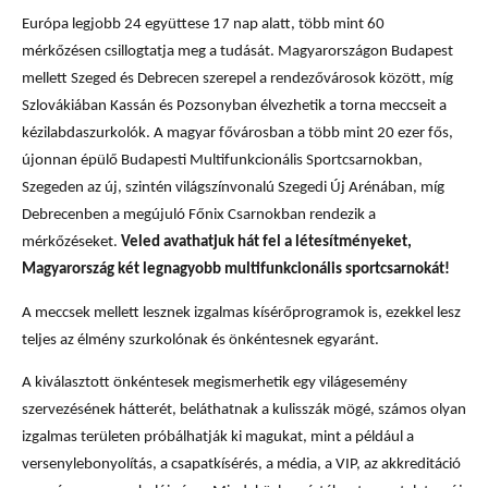
Európa legjobb 24 együttese 17 nap alatt, több mint 60
mérkőzésen csillogtatja meg a tudását. Magyarországon Budapest
mellett Szeged és Debrecen szerepel a rendezővárosok között, míg
Szlovákiában Kassán és Pozsonyban élvezhetik a torna meccseit a
kézilabdaszurkolók.
A magyar fővárosban a több mint 20 ezer fős,
újonnan épülő Budapesti Multifunkcionális Sportcsarnokban,
Szegeden az új, szintén világszínvonalú Szegedi Új Arénában, míg
Debrecenben a megújuló Főnix Csarnokban rendezik a
mérkőzéseket.
Veled avathatjuk hát fel a létesítményeket,
Magyarország két legnagyobb multifunkcionális sportcsarnokát!
A meccsek mellett lesznek izgalmas kísérőprogramok is, ezekkel lesz
teljes az élmény szurkolónak és önkéntesnek egyaránt.
A kiválasztott önkéntesek megismerhetik egy világesemény
szervezésének hátterét, beláthatnak a kulisszák mögé, számos olyan
izgalmas területen próbálhatják ki magukat, mint a például a
versenylebonyolítás, a csapatkísérés, a média, a VIP, az akkreditáció