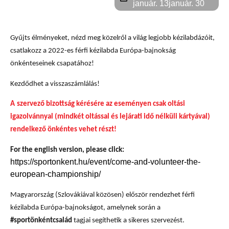
január. 13
január. 30
Gyűjts élményeket, nézd meg közelről a világ legjobb kézilabdázóit,
csatlakozz a 2022-es férfi kézilabda Európa-bajnokság
önkénteseinek csapatához!
Kezdődhet a visszaszámlálás!
A
szervező bizottság kérésére az eseményen csak oltási
igazolvánnyal (mindkét oltással és lejárati idő nélküli kártyával)
rendelkező önkéntes vehet részt!
For the english version, please click:
https://sportonkent.hu/event/come-and-volunteer-the-
european-championship/
Magyarország (Szlovákiával közösen) először rendezhet férfi
kézilabda Európa-bajnokságot, amelynek során a
#sportönkéntcsalád
tagjai segíthetik a sikeres szervezést.