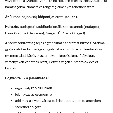
vagy éppen a szurkolói zóna. Mindeközben értékes tapasztalatra, új
barátságokra, tudásra és rengeteg élményre tehetnek szert.
Az Európa-bajnokság időpontja:
2022. január 13-30.
Helyszín:
Budapesti Multifunkcionális Sportcsarnok (Budapest),
Főnix Csarnok (Debrecen), Szegedi Új Aréna (Szeged)
A szervezőbizottság teljes egyenruhát és étkezést biztosít
.
Szakmai
gyakorlatot és közösségi szolgálatot igazolunk.
Az önkéntesek az
esemény alatt közös programokon, képzéseken, játékokon,
versenyeken vehetnek részt, illetve a végén elismerő oklevelet
kapnak.
Hogyan zajlik a jelentkezés?
regisztrálj
az oldalunkon
jelentkezz az eseményre
add meg a kívánt várost és feladatkört, ahol és amelyben
szeretnél dolgozni