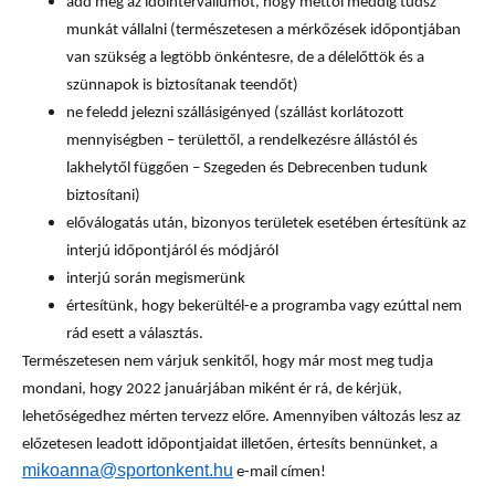
add meg az időintervallumot, hogy mettől meddig tudsz
munkát vállalni (természetesen a mérkőzések időpontjában
van szükség a legtöbb önkéntesre, de a délelőttök és a
szünnapok is biztosítanak teendőt)
ne feledd jelezni szállásigényed (szállást korlátozott
mennyiségben – területtől, a rendelkezésre állástól és
lakhelytől függően – Szegeden és Debrecenben tudunk
biztosítani)
előválogatás után, bizonyos területek esetében értesítünk az
interjú időpontjáról és módjáról
interjú során megismerünk
értesítünk, hogy bekerültél-e a programba vagy ezúttal nem
rád esett a választás.
Természetesen nem várjuk senkitől, hogy már most meg tudja
mondani, hogy 2022 januárjában miként ér rá, de kérjük,
lehetőségedhez mérten tervezz előre. Amennyiben változás lesz az
előzetesen leadott időpontjaidat illetően, értesíts bennünket, a
mikoanna@sportonkent.hu
e-mail címen!