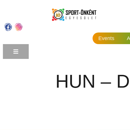
Events
A
HUN – DE