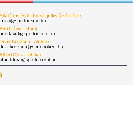
Általános és technikai jellegű kérdések:
iroda@sportonkent.hu
Biró Dávid - elnök
birodavid@sportonkent.hu
Deák Krisztina - alelnök
deakkrisztina@sportonkent.hu
Albert Dóra - főtitkár
albertdora@sportonkent.hu