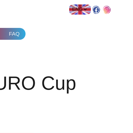
ENG
FAQ
 EURO Cup