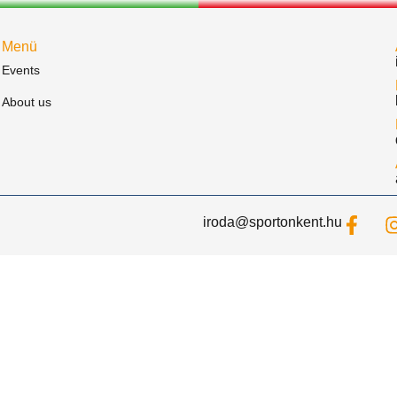
Menü
Events
About us
iroda@sportonkent.hu