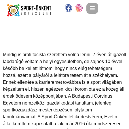
Csábi Bence
Mindig is profi focista szerettem volna lenni. 7 éven át igazolt
labdarúgó voltam a helyi egyesületben, de sajnos 10 évvel
később be kellett látnom, hogy nincs elég tehetségem
hozzá, ezért a pályáról a lelátóra tettem át a székhelyem.
Ennek ellenére a karrieremet továbbra is a sport világában
képzeltem el, hiszen egészen kicsi korom óta ez a közeg áll
érdeklődésem középpontjában. A Budapesti Corvinus
Egyetem nemzetközi gazdálkodást tanultam, jelenleg
sportközgazdász mesterképzésen folytatom
tanulmányaimat. A Sport-Önkénttel ikertestvérem, Evelin
által kerültem kapcsolatba, aki már 2016 óta rendszeresen