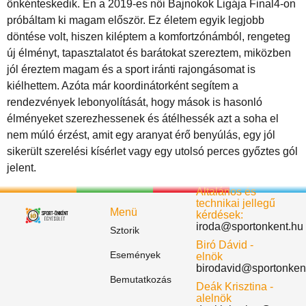
önkénteskedik. Én a 2019-es női Bajnokok Ligája Final4-on
próbáltam ki magam először. Ez életem egyik legjobb
döntése volt, hiszen kiléptem a komfortzónámból, rengeteg
új élményt, tapasztalatot és barátokat szereztem, miközben
jól éreztem magam és a sport iránti rajongásomat is
kiélhettem. Azóta már koordinátorként segítem a
rendezvények lebonyolítását, hogy mások is hasonló
élményeket szerezhessenek és átélhessék azt a soha el
nem múló érzést, amit egy aranyat érő benyúlás, egy jól
sikerült szerelési kísérlet vagy egy utolsó perces győztes gól
jelent.
Általános és
technikai jellegű
Menü
kérdések:
iroda@sportonkent.hu
Sztorik
Biró Dávid -
Események
elnök
birodavid@sportonken
Bemutatkozás
Deák Krisztina -
alelnök